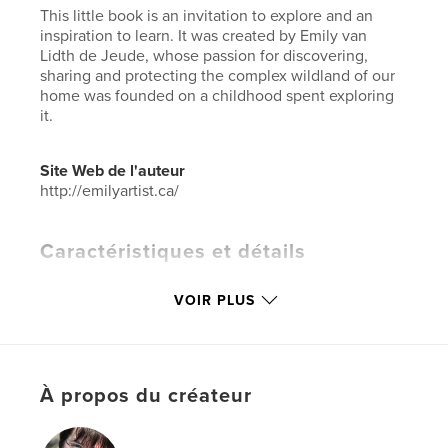
This little book is an invitation to explore and an
inspiration to learn. It was created by Emily van
Lidth de Jeude, whose passion for discovering,
sharing and protecting the complex wildland of our
home was founded on a childhood spent exploring
it.
Site Web de l'auteur
http://emilyartist.ca/
Caractéristiques et détails
Catégorie principale:
Nature/Vie sauvage
VOIR PLUS
Catégories supplémentaires
Vancouver
,
Canada
Format choisi:
Mini carré, 13×13 cm
# de pages:
32
ISBN
À propos du créateur
Couverture souple: 9798210672391
Date de publication:
nov 19, 2023