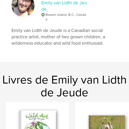
Emily van Lidth de Jeu
Langue
English
de
Bowen Island, B.C., Canad
Mots-clés
a
,
,
,
nature
plants
food
foraging
Emily van Lidth de Jeude is a Canadian social
practice artist, mother of two grown children, a
wilderness educator and wild food enthusiast.
Livres de Emily van Lidth
de Jeude