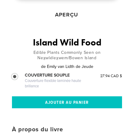
APERÇU
Island Wild Food
Edible Plants Commonly Seen on
Nex̱wlélex̱wem/Bowen Island
de
Emily van Lidth de Jeude
COUVERTURE SOUPLE
27.94 CAD $
Couverture flexible laminée haute
brillance
À propos du livre