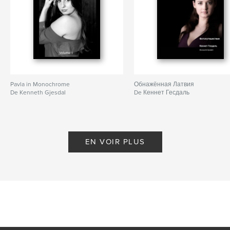
Pavla in Monochrome
Обнажённая Латвия
De Kenneth Gjesdal
De Кеннет Гесдаль
EN VOIR PLUS