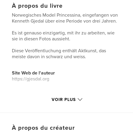
À propos du livre
Norwegisches Model Princessina, eingefangen von
Kenneth Gjedal über eine Periode von drei Jahren.
Es ist genauso einzigartig, mit ihr zu arbeiten, wie
sie in diesen Fotos aussieht.
Diese Veröffentluchung enthält Aktkunst, das
meiste davon in schwarz und weiss.
Site Web de l'auteur
https://gjesdal.org
Caractéristiques et détails
VOIR PLUS
Catégorie principale:
Livres d'art et de photographie
Catégories supplémentaires
Photographie
artistique
,
Sculpter/confectionner
À propos du créateur
Format choisi:
20×25 cm