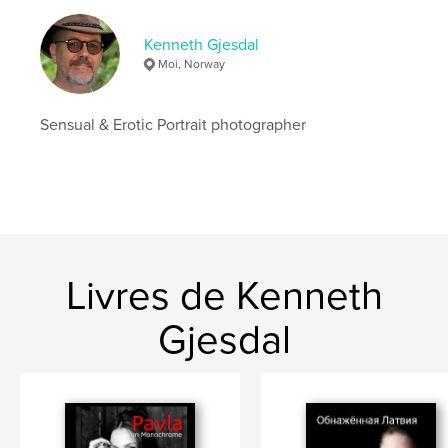
# de pages:
112
Date de publication:
janv 10, 2019
Kenneth Gjesdal
Moi, Norway
Langue
German
Mots-clés
Sensual & Erotic Portrait photographer
,
,
Norwegische Mädchen
Erotische Fotografie
Akt
Livres de Kenneth
Gjesdal