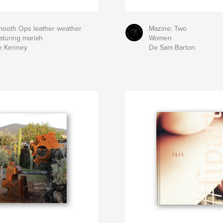
ooth Ops leather weather
Mazine: Two
aturing mariah
Women
e Kenney
De Sam Barton