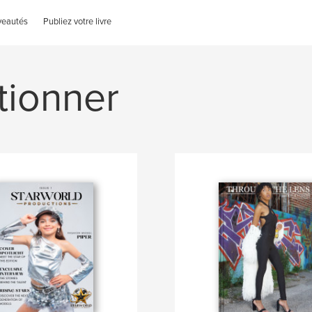
veautés
Publiez votre livre
tionner