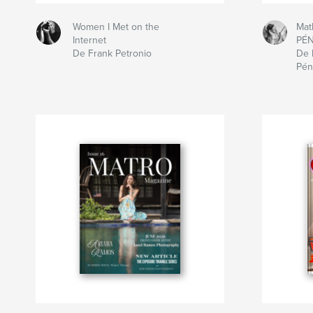
Women I Met on the
Mat
Internet
PÉ
De Frank Petronio
De 
Pén