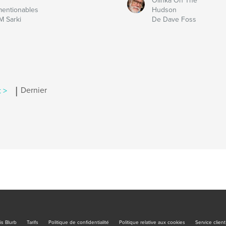
Olinka On The
entionables
Hudson
M Sarki
De Dave Foss
|
 >
Dernier
is Blurb
Tarifs
Politique de confidentialité
Politique relative aux cookies
Service client