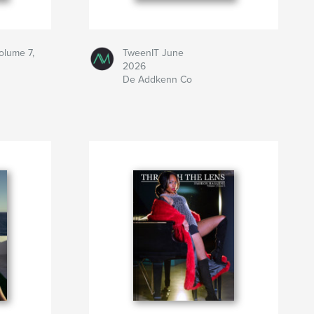
olume 7,
TweenIT June
2026
De Addkenn Co