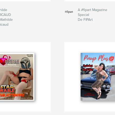
hilde
A #fipart Magazine
NICAUD
Special
Mathilde
De FIPArt
icaud