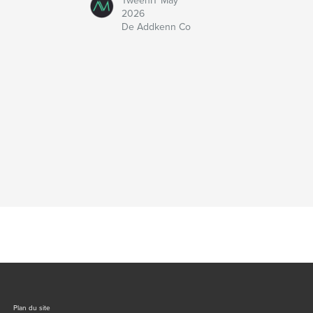
TweenIT May
2026
De Addkenn Co
Plan du site