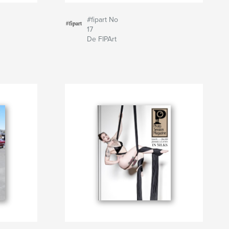
#fipart No
17
De FIPArt