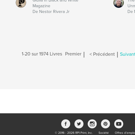
Giulia in Black and White
The
Magazine
Unm
De Nestor Rivera Jr
De 
|
|
1-20 sur 1974 Livres
Premier
< Précédent
Suivant
© 2016 - 2026 RPI Print, Inc.
Société
Offres d’emplo