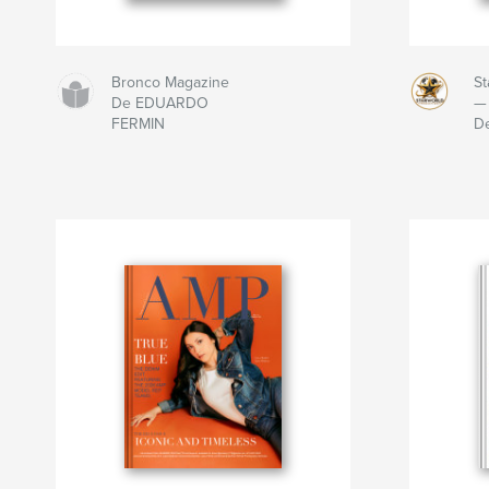
Bronco Magazine
St
De EDUARDO
— 
FERMIN
De