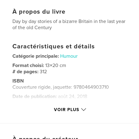
À propos du livre
Day by day stories of a bizarre Britain in the last year
of the old Century
Caractéristiques et détails
Catégorie principale:
Humour
Format choisi:
13×20 cm
# de pages:
312
ISBN
Couverture rigide, jaquette: 9780464903710
Date de publication:
août 24, 2018
Langue
English
VOIR PLUS
Mots-clés
,
,
born1999
birthday gift
exclusive stories