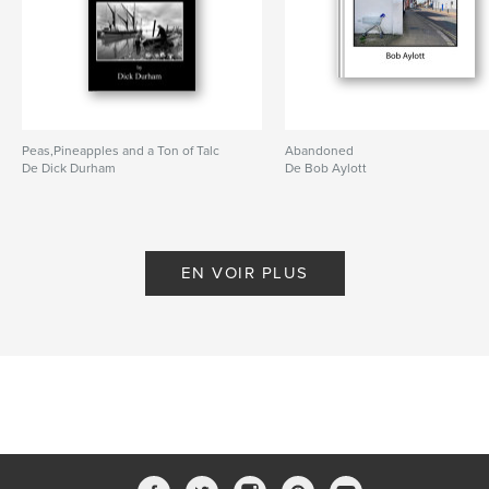
Peas,Pineapples and a Ton of Talc
Abandoned
De Dick Durham
De Bob Aylott
EN VOIR PLUS