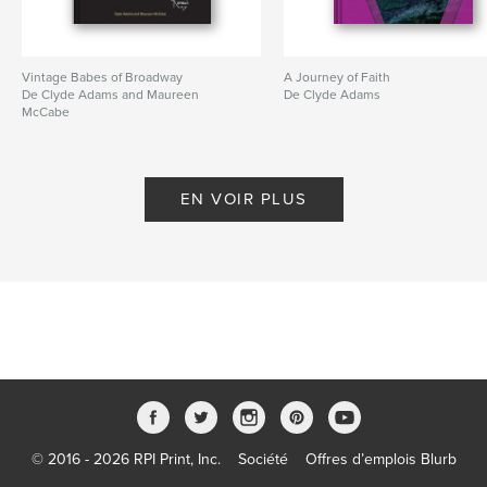
Vintage Babes of Broadway
A Journey of Faith
De Clyde Adams and Maureen
De Clyde Adams
McCabe
EN VOIR PLUS
© 2016 - 2026 RPI Print, Inc.
Société
Offres d’emplois Blurb