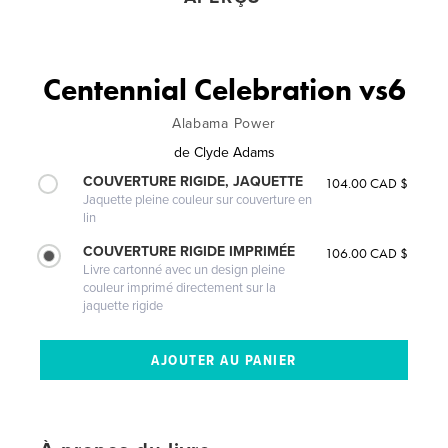
Centennial Celebration vs6
Alabama Power
de
Clyde Adams
COUVERTURE RIGIDE, JAQUETTE
104.00 CAD $
Jaquette pleine couleur sur couverture en
lin
COUVERTURE RIGIDE IMPRIMÉE
106.00 CAD $
Livre cartonné avec un design pleine
couleur imprimé directement sur la
jaquette rigide