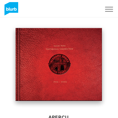
S'inscrire
APERÇU