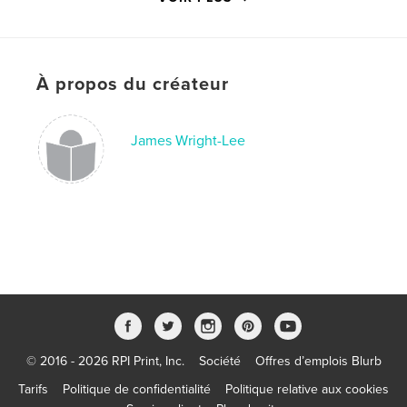
,
,
,
New England
East Granby
People to People
Hidden Beauty
À propos du créateur
,
Farmington River
,
Nature.
,
Granby
,
Simsbury
,
Travel
,
Photography
,
James Wright-Lee
Connecticut
© 2016 - 2026 RPI Print, Inc.
Société
Offres d’emplois Blurb
Tarifs
Politique de confidentialité
Politique relative aux cookies