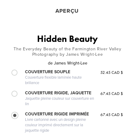
APERÇU
Hidden Beauty
The Everyday Beauty of the Farmington River Valley
Photography by James Wright-Lee
de
James Wright-Lee
COUVERTURE SOUPLE
52.45 CAD $
Couverture flexible laminée haute
brillance
COUVERTURE RIGIDE, JAQUETTE
67.45 CAD $
Jaquette pleine couleur sur couverture en
lin
COUVERTURE RIGIDE IMPRIMÉE
67.45 CAD $
Livre cartonné avec un design pleine
couleur imprimé directement sur la
jaquette rigide