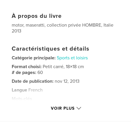
À propos du livre
motor, maseratti, collection privée HOMBRE, Italie
2013
Caractéristiques et détails
Catégorie principale:
Sports et loisirs
Format choisi:
Petit carré, 18×18 cm
# de pages:
60
Date de publication:
nov 12, 2013
Langue
French
Mots-clés
,
,
,
collection privée
cyril perregaux
maseratti
VOIR PLUS
,
motor
2013