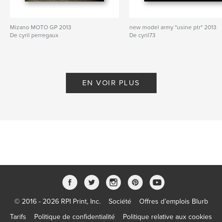
Mizano MOTO GP 2013
new model army "usine ptr" 2013
De cyril perregaux
De cyril73
EN VOIR PLUS
© 2016 - 2026 RPI Print, Inc.
Société
Offres d’emplois Blurb
Tarifs
Politique de confidentialité
Politique relative aux cookies