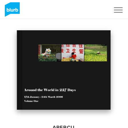
S'inscrire
APERÇU