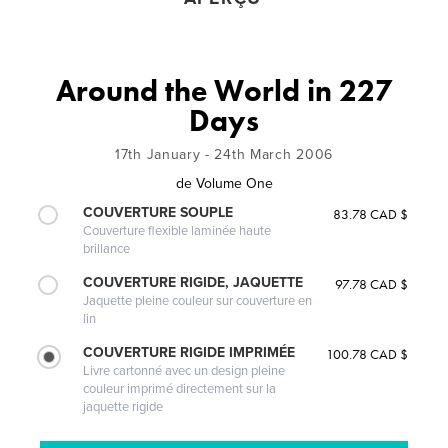
Around the World in 227
Days
17th January - 24th March 2006
de
Volume One
COUVERTURE SOUPLE
83.78 CAD $
Couverture flexible laminée haute
brillance
COUVERTURE RIGIDE, JAQUETTE
97.78 CAD $
Jaquette pleine couleur sur couverture en
lin
COUVERTURE RIGIDE IMPRIMÉE
100.78 CAD $
Livre cartonné avec un design pleine
couleur imprimé directement sur la
jaquette rigide