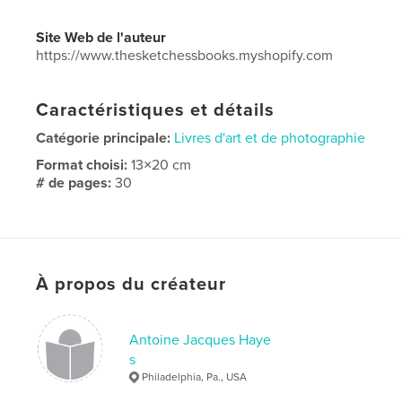
Site Web de l'auteur
https://www.thesketchessbooks.myshopify.com
Caractéristiques et détails
Catégorie principale:
Livres d'art et de photographie
Format choisi:
13×20 cm
# de pages:
30
Date de publication:
oct 22, 2025
Langue
English
Mots-clés
À propos du créateur
,
,
portraits
paintings
Art
Antoine Jacques Haye
s
Philadelphia, Pa., USA