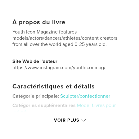
À propos du livre
Youth Icon Magazine features
models/actors/dancers/athletes/content creators
from all over the world aged 0-25 years old.
Site Web de l'auteur
https://www.instagram.com/youthiconmag/
Caractéristiques et détails
Catégorie principale:
Sculpter/confectionner
Catégories supplémentaires
Mode
,
Livres pour
enfants
VOIR PLUS
Format choisi:
Lettre US, 22×28 cm
# de pages:
40
Date de publication:
juil 18, 2024