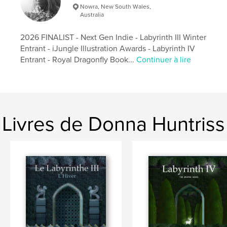
Nowra, New South Wales,
Mots-clés
Australia
,
,
,
,
Gerringong
Gerroa
Kiama
Australia
2026 FINALIST - Next Gen Indie - Labyrinth III Winter
Architecture
Entrant - iJungle Illustration Awards - Labyrinth IV
Entrant - Royal Dragonfly Book...
Continuer à lire
Livres de Donna Huntriss