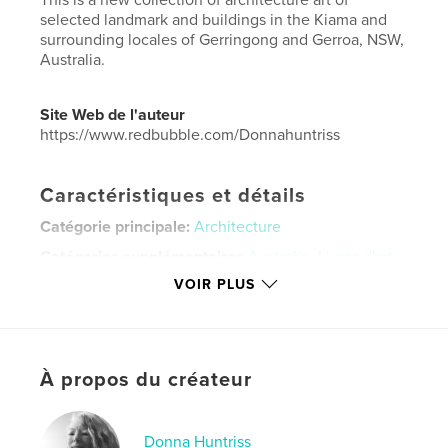
selected landmark and buildings in the Kiama and
surrounding locales of Gerringong and Gerroa, NSW,
Australia.
Site Web de l'auteur
https://www.redbubble.com/Donnahuntriss
Caractéristiques et détails
Catégorie principale:
Architecture
Catégories supplémentaires
Australie
,
Livres d'art
et de photographie
VOIR PLUS
Format choisi:
Format paysage, 25×20 cm
# de pages:
42
ISBN
Couverture souple: 9798880514205
À propos du créateur
Date de publication:
janv 15, 2024
Langue
English
Donna Huntriss