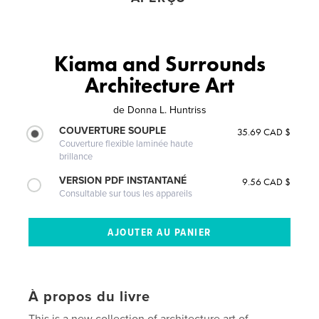
Kiama and Surrounds
Architecture Art
de
Donna L. Huntriss
COUVERTURE SOUPLE
35.69 CAD $
Couverture flexible laminée haute
brillance
VERSION PDF INSTANTANÉ
9.56 CAD $
Consultable sur tous les appareils
À propos du livre
This is a new collection of architecture art of