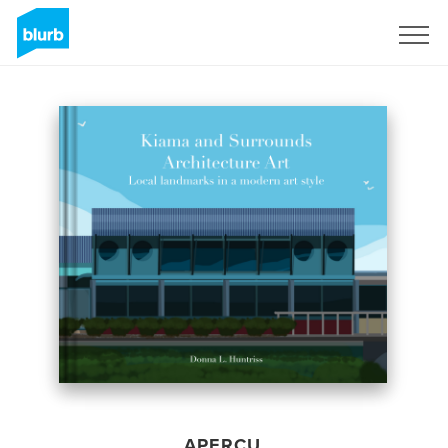
S'inscrire
APERÇU