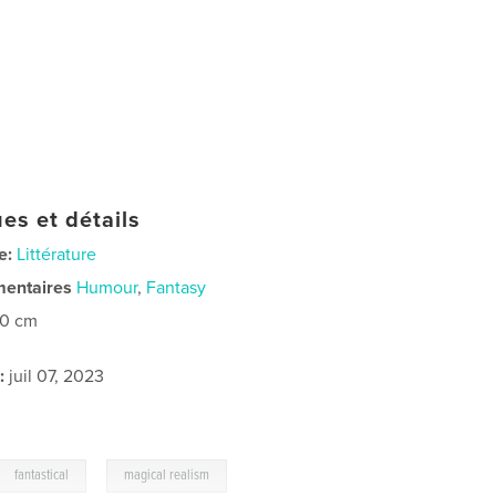
es et détails
e:
Littérature
mentaires
Humour
,
Fantasy
20 cm
:
juil 07, 2023
,
fantastical
magical realism