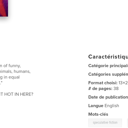
Caractéristiqu
n of funny,
Catégorie principal
nimals, humans,
Catégories supplé
g in equal
."
Format choisi:
13×
# de pages:
38
 IT HOT IN HERE?
Date de publication
Langue
English
Mots-clés
,
speculative fiction