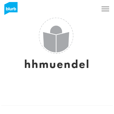
S'inscrire
hhmuendel