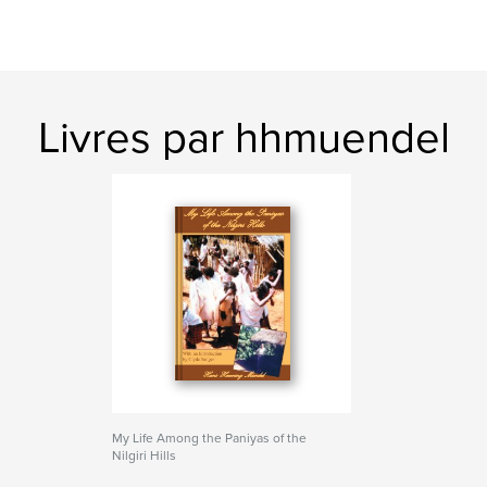
Livres par hhmuendel
My Life Among the Paniyas of the
Nilgiri Hills