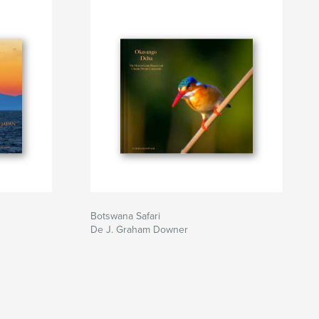
Botswana Safari
De J. Graham Downer