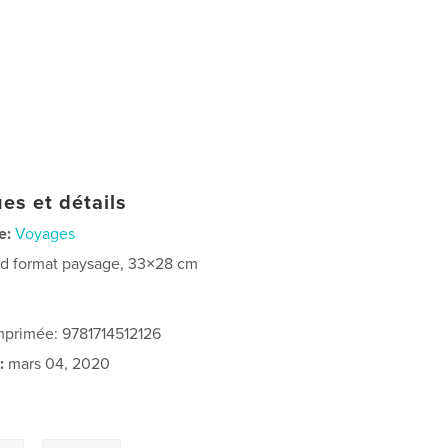
es et détails
e:
Voyages
d format paysage, 33×28 cm
imprimée: 9781714512126
:
mars 04, 2020