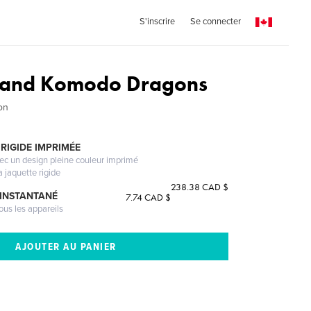
S'inscrire
Se connecter
 and Komodo Dragons
on
RIGIDE IMPRIMÉE
vec un design pleine couleur imprimé
a jaquette rigide
238.38 CAD $
 INSTANTANÉ
7.74 CAD $
ous les appareils