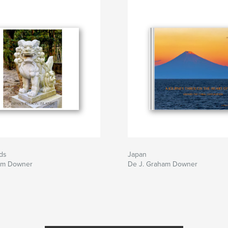
ds
Japan
am Downer
De J. Graham Downer