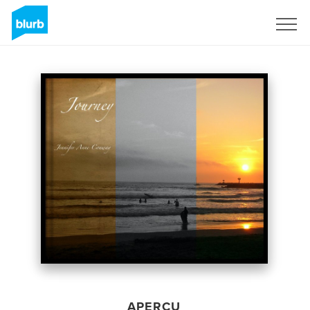
S'inscrire
APERÇU