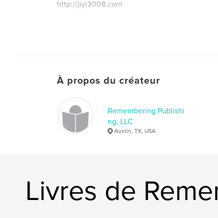
http://jiyi2008.com
À propos du créateur
Remembering Publishi
ng, LLC
Austin, TX, USA
Livres de Reme