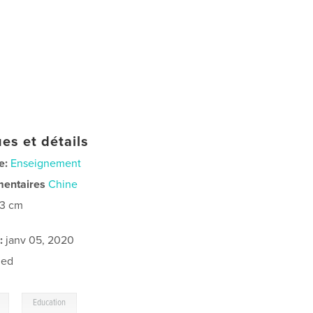
es et détails
e:
Enseignement
mentaires
Chine
23 cm
:
janv 05, 2020
ned
,
Education