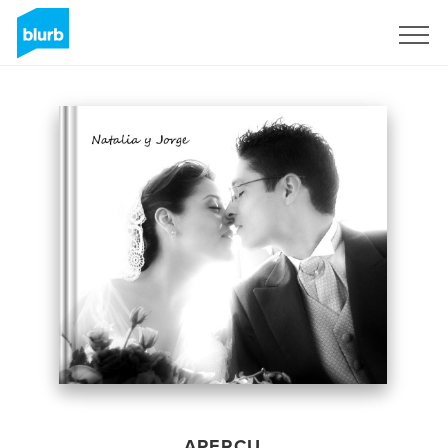
S'inscrire
APERÇU