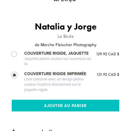
Natalia y Jorge
La Boda
de
Merche Fleischer Photography
COUVERTURE RIGIDE, JAQUETTE
129.92 CAD $
Jaquette pleine couleur sur couverture en
lin
COUVERTURE RIGIDE IMPRIMÉE
131.92 CAD $
Livre cartonné avec un design pleine
couleur imprimé directement sur la
jaquette rigide