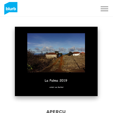
S'inscrire
APERÇU