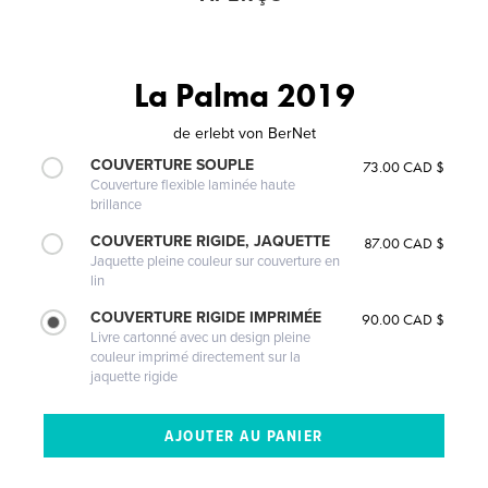
La Palma 2019
de
erlebt von BerNet
COUVERTURE SOUPLE
73.00 CAD $
Couverture flexible laminée haute
brillance
COUVERTURE RIGIDE, JAQUETTE
87.00 CAD $
Jaquette pleine couleur sur couverture en
lin
COUVERTURE RIGIDE IMPRIMÉE
90.00 CAD $
Livre cartonné avec un design pleine
couleur imprimé directement sur la
jaquette rigide