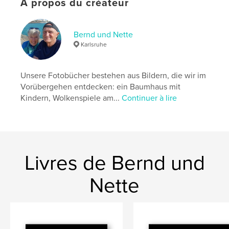
Caractéristiques et détails
À propos du créateur
Catégorie principale:
Voyages
Catégories supplémentaires
Nature/Vie sauvage
Bernd und Nette
Karlsruhe
Format choisi:
Format paysage, 25×20 cm
# de pages:
120
Date de publication:
déc 08, 2019
Unsere Fotobücher bestehen aus Bildern, die wir im
Vorübergehen entdecken: ein Baumhaus mit
Langue
German
Kindern, Wolkenspiele am...
Continuer à lire
Mots-clés
,
,
,
El Paso
Los Llanos
La Palma
bernet
Livres de Bernd und
Nette