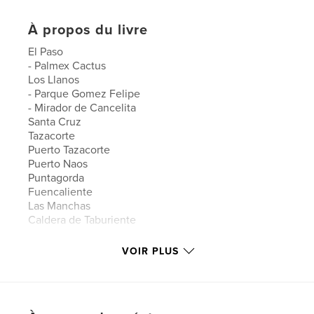
À propos du livre
El Paso
- Palmex Cactus
Los Llanos
- Parque Gomez Felipe
- Mirador de Cancelita
Santa Cruz
Tazacorte
Puerto Tazacorte
Puerto Naos
Puntagorda
Fuencaliente
Las Manchas
Caldera de Taburiente
VOIR PLUS
Site Web de l'auteur
http://www.bernet-karlsruhe.de