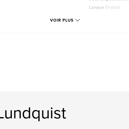
Langue
English
Mots-clés
VOIR PLUS
,
Family
Nature
 Lundquist