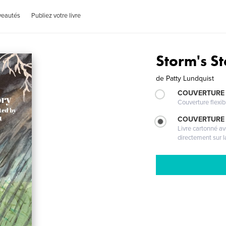
veautés
Publiez votre livre
Storm's S
de
Patty Lundquist
COUVERTURE
Couverture flexib
COUVERTURE 
Livre cartonné a
directement sur l