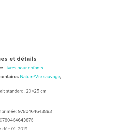
es et détails
e:
Livres pour enfants
mentaires
Nature/Vie sauvage
,
rait standard, 20×25 cm
 imprimée: 9780464643883
: 9780464643876
:
déc 01, 2019