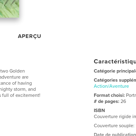
APERÇU
Caractéristiqu
f two Golden
Catégorie principal
 adventure are
Catégories supplé
tance of having
Action/Aventure
mighty storm, and
 full of excitement!
Format choisi:
Port
# de pages:
26
ISBN
Couverture rigide
Couverture souple
Date de publication