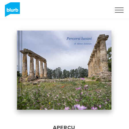
S'inscrire
APERÇU