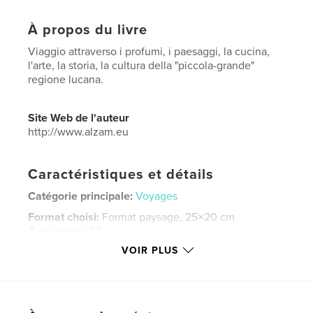
À propos du livre
Viaggio attraverso i profumi, i paesaggi, la cucina,
l'arte, la storia, la cultura della "piccola-grande"
regione lucana.
Site Web de l'auteur
http://www.alzam.eu
Caractéristiques et détails
Catégorie principale:
Voyages
Format choisi:
Format paysage, 25×20 cm
# de pages:
74
VOIR PLUS
Date de publication:
déc 01, 2019
Langue
Italian
Mots-clés