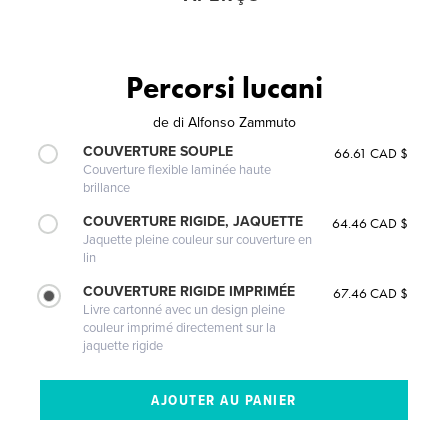
Percorsi lucani
de
di Alfonso Zammuto
COUVERTURE SOUPLE
66.61 CAD $
Couverture flexible laminée haute
brillance
COUVERTURE RIGIDE, JAQUETTE
64.46 CAD $
Jaquette pleine couleur sur couverture en
lin
COUVERTURE RIGIDE IMPRIMÉE
67.46 CAD $
Livre cartonné avec un design pleine
couleur imprimé directement sur la
jaquette rigide