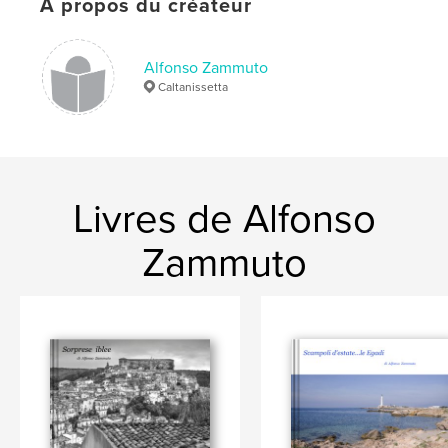
,
,
,
,
À propos du créateur
cultura
arte
mare
peperone
,
Lucania
Basilicata
Alfonso Zammuto
Caltanissetta
Livres de Alfonso
Zammuto