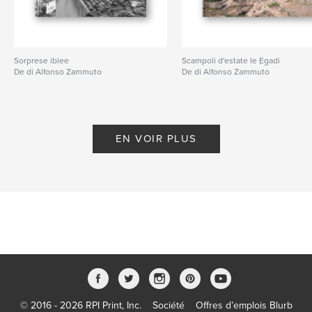
Sorprese iblee
Scampoli d'estate le Egadi
De di Alfonso Zammuto
De di Alfonso Zammuto
EN VOIR PLUS
© 2016 - 2026 RPI Print, Inc.
Société
Offres d’emplois Blurb