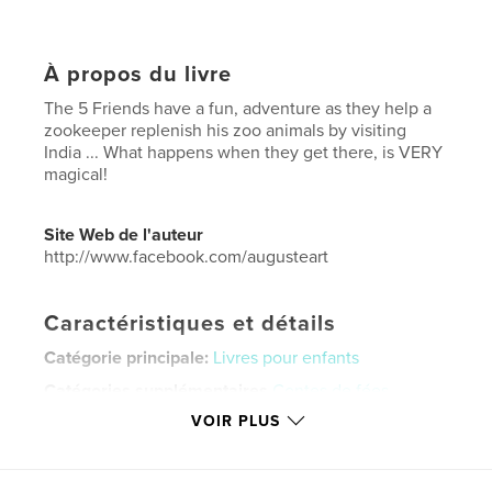
À propos du livre
The 5 Friends have a fun, adventure as they help a
zookeeper replenish his zoo animals by visiting
India ... What happens when they get there, is VERY
magical!
Site Web de l'auteur
http://www.facebook.com/augusteart
Caractéristiques et détails
Catégorie principale:
Livres pour enfants
Catégories supplémentaires
Contes de fées
,
Action/Aventure
VOIR PLUS
Format choisi:
20×25 cm
# de pages:
42