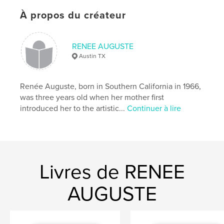
ISBN
Couverture souple: 9780464632153
À propos du créateur
Date de publication:
nov 30, 2019
Langue
English
RENEE AUGUSTE
Austin TX
Mots-clés
,
,
,
,
children
art
poems
fine art
Renée Auguste, born in Southern California in 1966,
,
paintings
kids
was three years old when her mother first
introduced her to the artistic...
Continuer à lire
Livres de RENEE
AUGUSTE