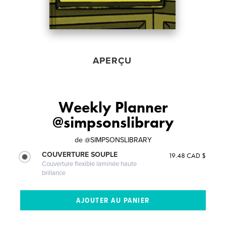
APERÇU
Weekly Planner
@simpsonslibrary
de
@SIMPSONSLIBRARY
COUVERTURE SOUPLE
19.48 CAD $
Couverture flexible laminée haute
brillance