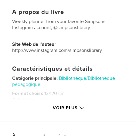
À propos du livre
Weekly planner from your favorite Simpsons
Instagram account, @simpsonslibrary
Site Web de l'auteur
http://www.instagram.com/simpsonslibrary
Caractéristiques et détails
Catégorie principale:
Bibliothèque/Bibliothèque
pédagogique
Format choisi:
13×20 cm
# de pages:
200
VOIR PLUS
ISBN
Couverture souple: 9780464558699
Date de publication:
nov 20, 2019
Langue
English