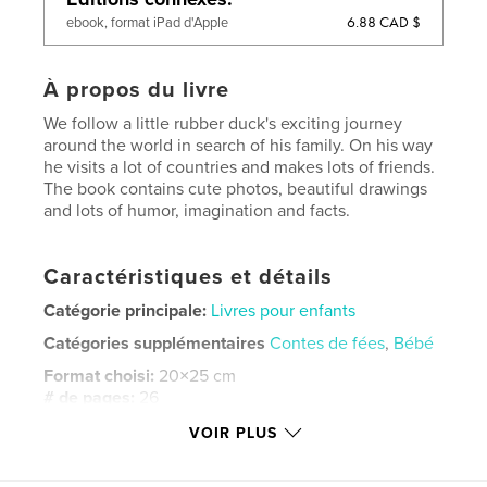
6.88 CAD $
ebook, format iPad d'Apple
À propos du livre
We follow a little rubber duck's exciting journey
around the world in search of his family. On his way
he visits a lot of countries and makes lots of friends.
The book contains cute photos, beautiful drawings
and lots of humor, imagination and facts.
Caractéristiques et détails
Catégorie principale:
Livres pour enfants
Catégories supplémentaires
Contes de fées
,
Bébé
Format choisi:
20×25 cm
# de pages:
26
Date de publication:
nov 19, 2019
VOIR PLUS
Langue
English