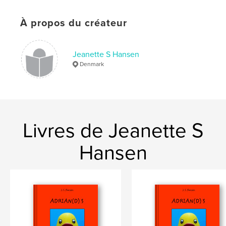
Mots-clés
,
,
,
,
fairy tales
adventure
floaties
Adrian
À propos du créateur
duck
Jeanette S Hansen
Denmark
Livres de Jeanette S
Hansen