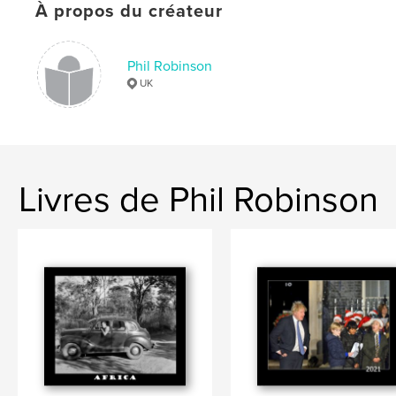
Couverture rigide imprimée: 9780464446750
À propos du créateur
Date de publication:
nov 01, 2019
Langue
English
Phil Robinson
Mots-clés
UK
,
,
,
,
politics
celebrities
UK
London
news
Livres de Phil Robinson