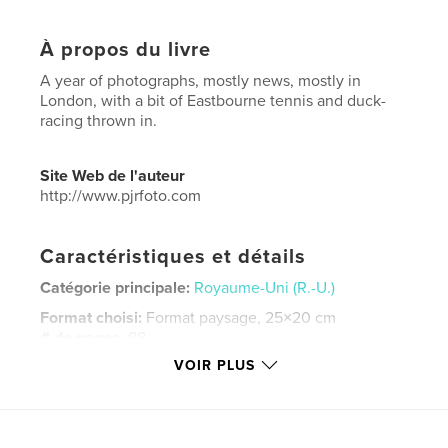
À propos du livre
A year of photographs, mostly news, mostly in
London, with a bit of Eastbourne tennis and duck-
racing thrown in.
Site Web de l'auteur
http://www.pjrfoto.com
Caractéristiques et détails
Catégorie principale:
Royaume-Uni (R.-U.)
Format choisi:
Format paysage, 25×20 cm
# de pages:
88
VOIR PLUS
ISBN
Couverture rigide, jaquette: 9780464446774
Couverture souple: 9780464446767