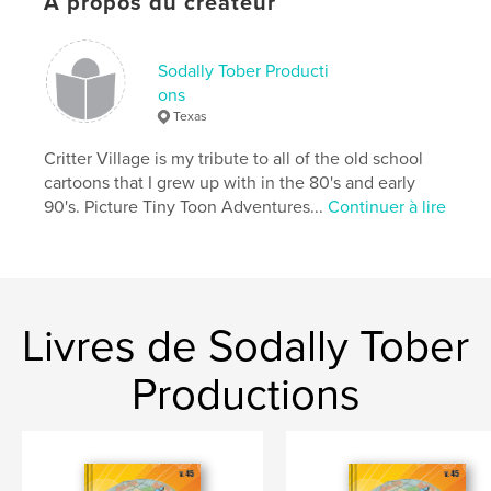
À propos du créateur
Langue
English
Mots-clés
Sodally Tober Producti
,
,
#funnyanimals
#sodallycomics
#CritterVillage
ons
Texas
Critter Village is my tribute to all of the old school
cartoons that I grew up with in the 80's and early
90's. Picture Tiny Toon Adventures...
Continuer à lire
Livres de Sodally Tober
Productions