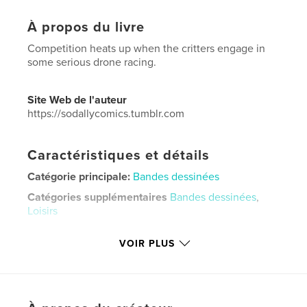
À propos du livre
Competition heats up when the critters engage in
some serious drone racing.
Site Web de l'auteur
https://sodallycomics.tumblr.com
Caractéristiques et détails
Catégorie principale:
Bandes dessinées
Catégories supplémentaires
Bandes dessinées
,
Loisirs
Format choisi:
15×23 cm
VOIR PLUS
# de pages:
28
ISBN
Couverture souple: 9781714152179
Date de publication:
oct 28, 2019