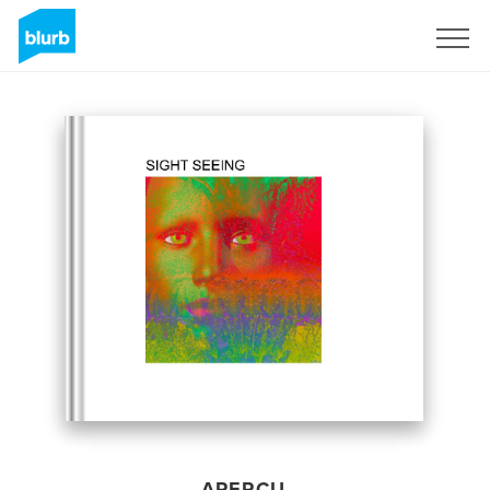
S'inscrire
APERÇU