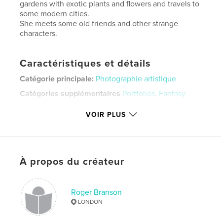
gardens with exotic plants and flowers and travels to
some modern cities.
She meets some old friends and other strange
characters.
Caractéristiques et détails
Catégorie principale:
Photographie artistique
Catégories supplémentaires
Portfolios
,
Fantasy
Format choisi:
Grand format paysage, 33×28 cm
VOIR PLUS
# de pages:
82
ISBN
Couverture rigide, jaquette: 9781714103935
Date de publication:
oct 17, 2019
À propos du créateur
Langue
English
Mots-clés
Roger Branson
,
,
,
photoshop art
digital art
photography
LONDON