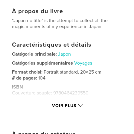
À propos du livre
"Japan no title" is the attempt to collect all the
magic moments of my experience in Japan.
Caractéristiques et détails
Catégorie principale:
Japon
Catégories supplémentaires
Voyages
Format choisi:
Portrait standard, 20×25 cm
# de pages:
104
ISBN
Couverture souple: 9780464239550
Date de publication:
août 23, 2019
VOIR PLUS
Langue
English
Mots-clés
Japan