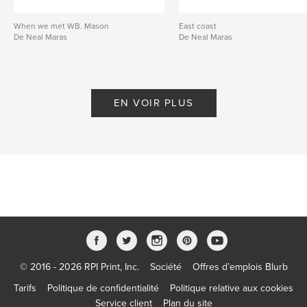
When we met WB. Mason
East coast
De Neal Maras
De Neal Maras
EN VOIR PLUS
© 2016 - 2026 RPI Print, Inc.
Société
Offres d’emplois Blurb
Tarifs
Politique de confidentialité
Politique relative aux cookies
Service client
Plan du site