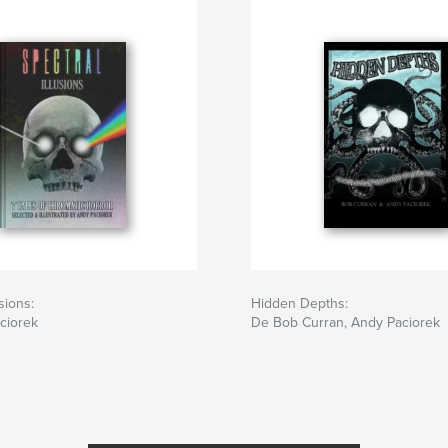
usions:
Hidden Depths:
ciorek
De Bob Curran, Andy Paciorek