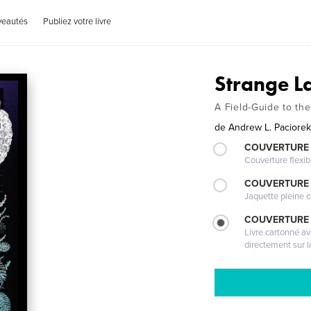
veautés
Publiez votre livre
Strange L
A Field-Guide to the
de
Andrew L. Paciore
COUVERTURE
Couverture flexib
COUVERTURE 
Jaquette pleine c
COUVERTURE 
Livre cartonné a
directement sur l