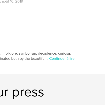
:
août 16, 2019
th, folklore, symbolism, decadence, curiosa,
nated both by the beautiful...
Continuer à lire
ur press