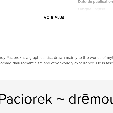
Date de publication
Langue
English
Mots-clés
VOIR PLUS
mythology
dy Paciorek is a graphic artist, drawn mainly to the worlds of my
omaly, dark romanticism and otherworldly experience. He is fasci
 Paciorek ~ drēmo