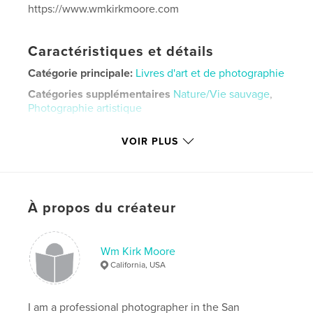
https://www.wmkirkmoore.com
Caractéristiques et détails
Catégorie principale:
Livres d'art et de photographie
Catégories supplémentaires
Nature/Vie sauvage
,
Photographie artistique
Format choisi:
Format paysage, 25×20 cm
VOIR PLUS
# de pages:
76
Date de publication:
août 12, 2019
Langue
English
Mots-clés
À propos du créateur
,
,
,
wmkirkmoore
fine art
photography
Wm Kirk Moore
botanical
California, USA
I am a professional photographer in the San