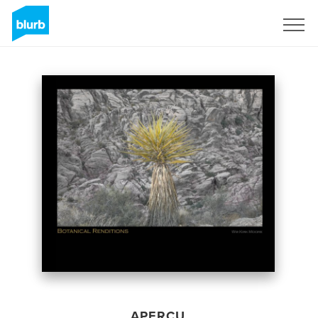
S'inscrire
APERÇU