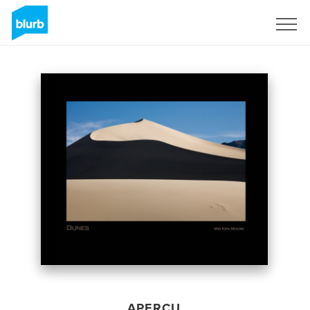
S'inscrire
APERÇU