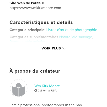
Site Web de l'auteur
https://www.wmkirkmoore.com
Caractéristiques et détails
Catégorie principale:
Livres d'art et de photographie
Catégories supplémentaires
Nature/Vie sauvage
,
Photographie artistique
VOIR PLUS
Format choisi:
Format paysage, 25×20 cm
# de pages:
52
Date de publication:
août 04, 2019
Langue
English
À propos du créateur
Mots-clés
,
,
sand dunes
fine art photography
wmkirkmoore
Wm Kirk Moore
California, USA
I am a professional photographer in the San