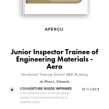
APERÇU
Junior Inspector Trainee of
Engineering Materials -
Aero
Vocational Training School A&R Building
de
Rhea L. Edwards
COUVERTURE RIGIDE IMPRIMÉE
25.11 CAD $
Livre cartonné avec un design pleine
couleur imprimé directement sur la
jaquette rigide