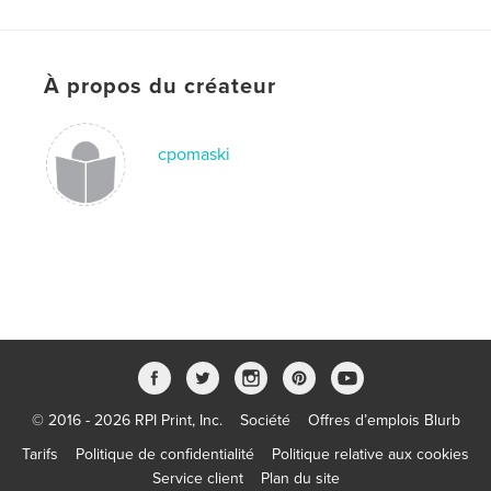
ISBN
Couverture rigide imprimée: 9780464136781
Date de publication:
août 01, 2019
À propos du créateur
Langue
English
Mots-clés
cpomaski
,
,
,
,
Rosie
WWII
US Navy
memoirs
biographies
© 2016 - 2026 RPI Print, Inc.
Société
Offres d’emplois Blurb
Tarifs
Politique de confidentialité
Politique relative aux cookies
Service client
Plan du site