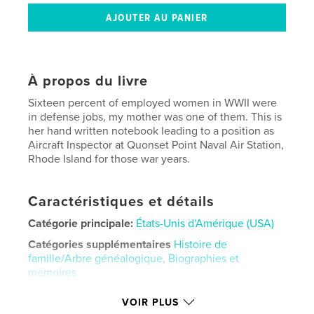
À propos du livre
Sixteen percent of employed women in WWII were
in defense jobs, my mother was one of them. This is
her hand written notebook leading to a position as
Aircraft Inspector at Quonset Point Naval Air Station,
Rhode Island for those war years.
Caractéristiques et détails
Catégorie principale:
États-Unis d’Amérique (USA)
Catégories supplémentaires
Histoire de
famille/Arbre généalogique
,
Biographies et
mémoires
Format choisi:
15×23 cm
VOIR PLUS
# de pages:
176