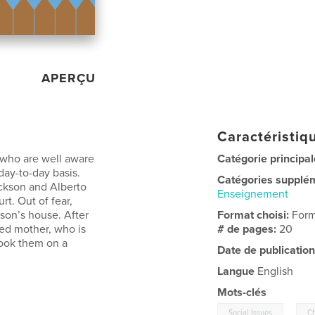
APERÇU
Caractéristiqu
 who are well aware
Catégorie principal
day-to-day basis.
Catégories supplé
ackson and Alberto
Enseignement
rt. Out of fear,
kson’s house. After
Format choisi:
Form
led mother, who is
# de pages:
20
took them on a
Date de publication
Langue
English
Mots-clés
,
Social Issues
Ch