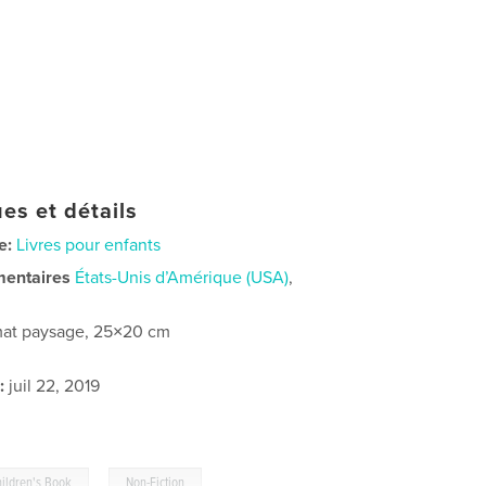
es et détails
e:
Livres pour enfants
mentaires
États-Unis d’Amérique (USA)
,
at paysage, 25×20 cm
:
juil 22, 2019
,
ildren's Book
Non-Fiction