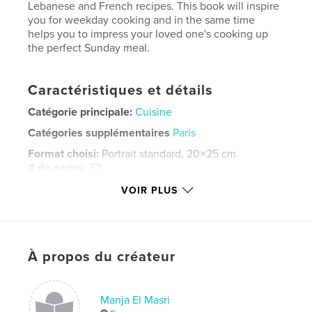
Lebanese and French recipes. This book will inspire
you for weekday cooking and in the same time
helps you to impress your loved one's cooking up
the perfect Sunday meal.
Caractéristiques et détails
Catégorie principale:
Cuisine
Catégories supplémentaires
Paris
Format choisi:
Portrait standard, 20×25 cm
# de pages:
32
ISBN
VOIR PLUS
Couverture rigide imprimée: 9780368964916
Date de publication:
juin 18, 2019
Langue
English
À propos du créateur
Mots-clés
,
,
,
recipes
mediterranean
french
Manja El Masri