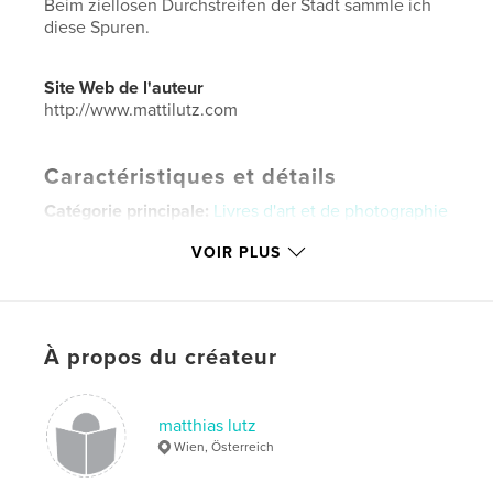
Beim ziellosen Durchstreifen der Stadt sammle ich
diese Spuren.
Site Web de l'auteur
http://www.mattilutz.com
Caractéristiques et détails
Catégorie principale:
Livres d'art et de photographie
Catégories supplémentaires
Photographie
VOIR PLUS
artistique
,
Photographie de rue
Format choisi:
Format paysage, 25×20 cm
# de pages:
22
ISBN
À propos du créateur
Couverture rigide, jaquette: 9780368955471
Date de publication:
juin 16, 2019
matthias lutz
Langue
German
Wien, Österreich
Mots-clés