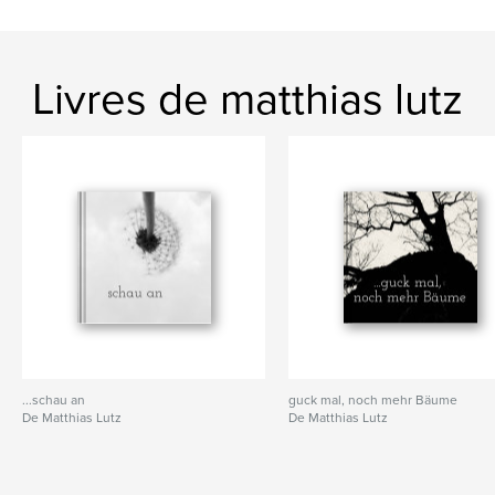
,
Kunst
Fotografie
Livres de matthias lutz
...schau an
guck mal, noch mehr Bäume
De Matthias Lutz
De Matthias Lutz