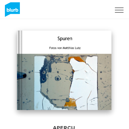
S'inscrire
APERÇU