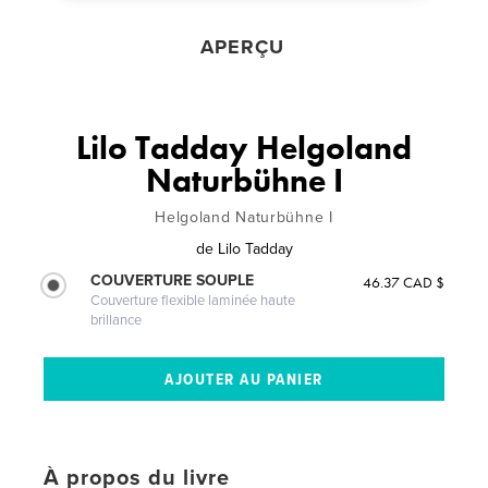
APERÇU
Lilo Tadday Helgoland
Naturbühne I
Helgoland Naturbühne I
de
Lilo Tadday
COUVERTURE SOUPLE
46.37 CAD $
Couverture flexible laminée haute
brillance
À propos du livre