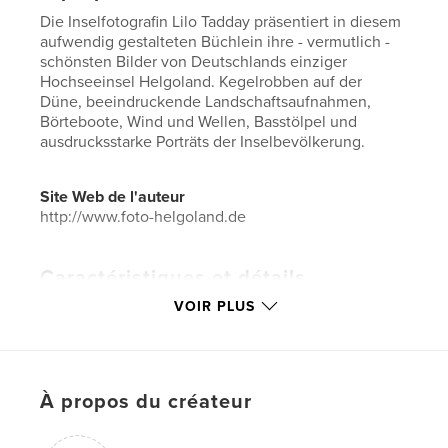
Die Inselfotografin Lilo Tadday präsentiert in diesem
aufwendig gestalteten Büchlein ihre - vermutlich -
schönsten Bilder von Deutschlands einziger
Hochseeinsel Helgoland. Kegelrobben auf der
Düne, beeindruckende Landschaftsaufnahmen,
Börteboote, Wind und Wellen, Basstölpel und
ausdrucksstarke Porträts der Inselbevölkerung.
Site Web de l'auteur
http://www.foto-helgoland.de
Caractéristiques et détails
VOIR PLUS
Catégorie principale:
Nature/Vie sauvage
Catégories supplémentaires
Livres d'art et de
photographie
,
Voyages
Format choisi:
Petit carré, 18×18 cm
À propos du créateur
# de pages:
26
ISBN