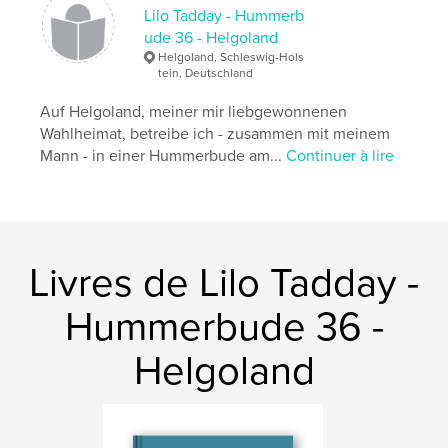
Couverture souple: 9780368943034
Lilo Tadday - Hummerb
ude 36 - Helgoland
Date de publication:
juin 13, 2019
Helgoland, Schleswig-Hols
Langue
German
tein, Deutschland
Mots-clés
Auf Helgoland, meiner mir liebgewonnenen
,
,
,
,
Tadday
Kegelrobben
Natur
Insel
Wahlheimat, betreibe ich - zusammen mit meinem
Mann - in einer Hummerbude am...
Continuer à lire
Helgoland
Livres de Lilo Tadday -
Hummerbude 36 -
Helgoland