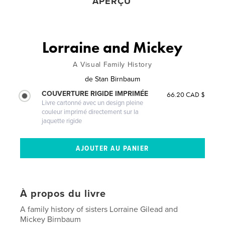
APERÇU
Lorraine and Mickey
A Visual Family History
de
Stan Birnbaum
COUVERTURE RIGIDE IMPRIMÉE
66.20 CAD $
Livre cartonné avec un design pleine
couleur imprimé directement sur la
jaquette rigide
À propos du livre
A family history of sisters Lorraine Gilead and
Mickey Birnbaum