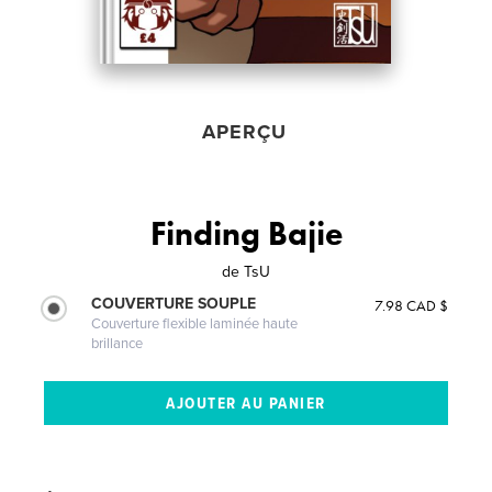
APERÇU
Finding Bajie
de
TsU
COUVERTURE SOUPLE
7.98 CAD $
Couverture flexible laminée haute
brillance