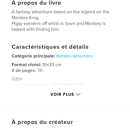
À propos du livre
A fantasy adventure based on the legend on the
Monkey King.
Pigsy wanders off whist in town and Monkey is
tasked with finding him.
Caractéristiques et détails
Catégorie principale:
Bandes dessinées
Format choisi:
15×23 cm
# de pages:
36
ISBN
Couverture souple: 9780368477898
Date de publication:
mars 23, 2019
VOIR PLUS
Langue
English
Mots-clés
,
,
,
,
tripitaka
adventure
fantasy
magic
À propos du créateur