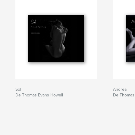
Sol
Andrea
De Thomas Evans Howell
De Thomas 