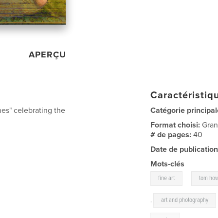
APERÇU
Caractéristiqu
nes" celebrating the
Catégorie principal
Format choisi:
Gran
# de pages:
40
Date de publication
Mots-clés
,
fine art
tom how
,
art and photography