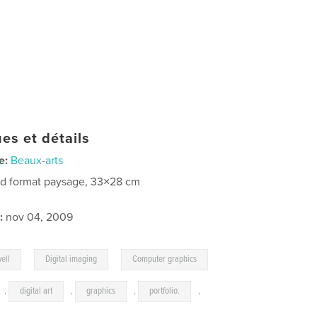
es et détails
e:
Beaux-arts
d format paysage, 33×28 cm
:
nov 04, 2009
,
,
ell
Digital imaging
Computer graphics
,
digital art
,
graphics
,
portfolio.
,