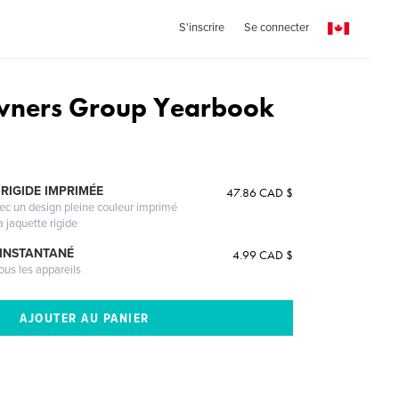
S'inscrire
Se connecter
wners Group Yearbook
RIGIDE IMPRIMÉE
47.86 CAD $
vec un design pleine couleur imprimé
a jaquette rigide
 INSTANTANÉ
4.99 CAD $
ous les appareils