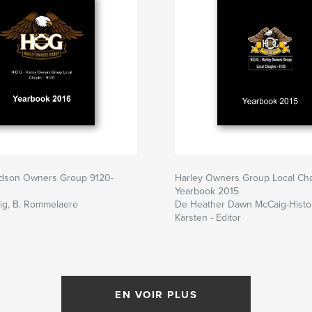
idson Owners Group 9120-
Harley Owners Group Local Ch
Yearbook 2015
ig, B. Rommelaere
De Heather Dawn McCaig-Histo
Karsten - Editor
EN VOIR PLUS