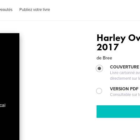
veautés
Publiez votre livre
Harley O
2017
de
Bree
COUVERTURE 
Livre cartonné a
directement sur l
VERSION PDF
Consultable sur t