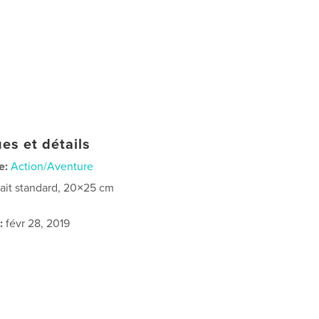
es et détails
e:
Action/Aventure
rait standard, 20×25 cm
:
févr 28, 2019