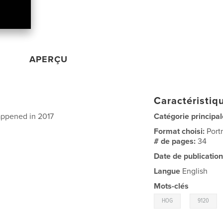
APERÇU
Caractéristiqu
appened in 2017
Catégorie principal
Format choisi:
Port
# de pages:
34
Date de publication
Langue
English
Mots-clés
,
HOG
9120