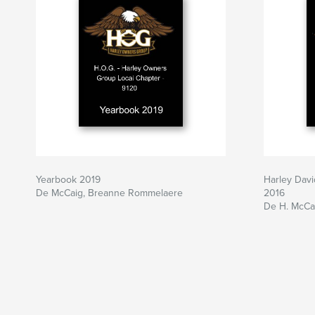
Yearbook 2019
Harley Dav
De McCaig, Breanne Rommelaere
2016
De H. McCa