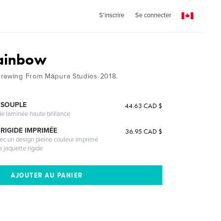
S'inscrire
Se connecter
Rainbow
Drawing From Māpura Studios 2018.
 SOUPLE
44.63 CAD $
le laminée haute brillance
RIGIDE IMPRIMÉE
36.95 CAD $
vec un design pleine couleur imprimé
a jaquette rigide