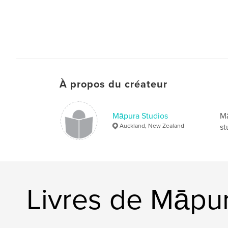
À propos du créateur
Māpura Studios
Mā
Auckland, New Zealand
st
Livres de Māpu