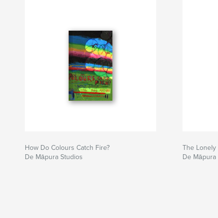
How Do Colours Catch Fire?
The Lonely
De Māpura Studios
De Māpura 