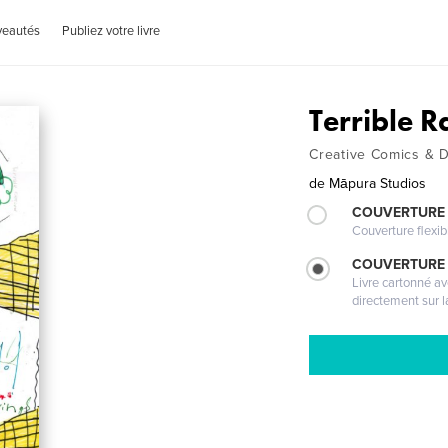
veautés
Publiez votre livre
Terrible 
Creative Comics & 
de
Māpura Studios
COUVERTURE
Couverture flexib
COUVERTURE 
Livre cartonné a
directement sur l