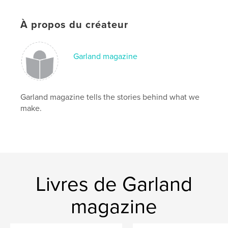
# de pages:
110
ISBN
À propos du créateur
Couverture rigide imprimée: 9780464755944
Date de publication:
oct 05, 2018
Garland magazine
Langue
English
Mots-clés
,
,
craft
Asia Pacific
travel writing
Garland magazine tells the stories behind what we
make.
Livres de Garland
magazine