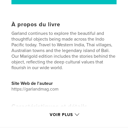
À propos du livre
Garland continues to explore the beautiful and
thoughtful objects being made across the Indo
Pacific today. Travel to Western India, Thai villages,
Australian towns and the legendary island of Bali.
Our Marigold edition includes the stories behind the
object, reflecting the deep cultural values that
flourish in our wide world.
Site Web de l'auteur
https://garlandmag.com
Caractéristiques et détails
VOIR PLUS
Catégorie principale:
Livres d'art et de photographie
Format choisi:
20×25 cm