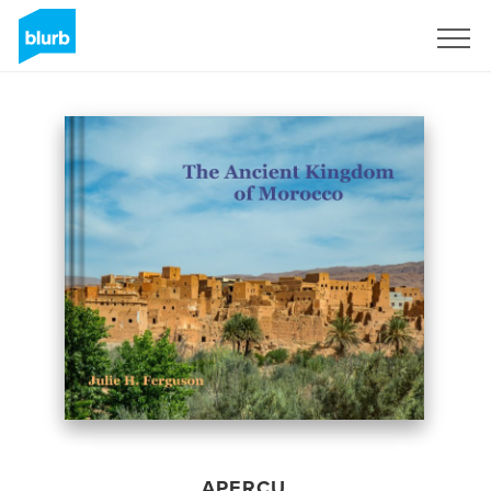
S'inscrire
APERÇU