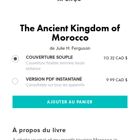
The Ancient Kingdom of
Morocco
de
Julie H. Ferguson
COUVERTURE SOUPLE
113.32 CAD $
Couverture flexible laminée haute
brillance
VERSION PDF INSTANTANÉ
9.99 CAD $
Consultable sur tous les appareils
À propos du livre
A photo journal of my month touring Morocco in