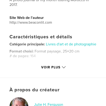
2017.
Site Web de l'auteur
http://www.beaconlit.com
Caractéristiques et détails
Catégorie principale:
Livres d'art et de photographie
Format choisi:
Format paysage, 25×20 cm
# de pages:
164
ISBN
VOIR PLUS
Couverture souple: 9781928084112
Date de publication:
janv 29, 2018
Langue
English
Mots-clés
À propos du créateur
,
,
,
Travel
photography
Morocco
tour
Julie H. Ferguson