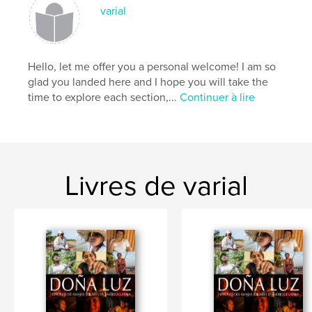
Format choisi:
Grand carré, 30×30 cm
varial
# de pages:
106
Date de publication:
janv 12, 2018
Langue
English
Hello, let me offer you a personal welcome! I am so
Mots-clés
glad you landed here and I hope you will take the
,
,
,
time to explore each section,...
Continuer à lire
abstract
mouvement
travel
portrait
Livres de varial