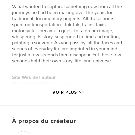
Varial wanted to capture something new from all the
journeys he had been making over the years for
traditional documentary projects. All these hours
spent on transportation - tuk-tuk, trains, taxis,
motorcycle - became a quest for a dream image,
whispering its story, suspended in time and motion,
painting a souvenir. As you pass by, all the faces and
scenes of everyday life are imprinted in your mind
for just a few seconds then disappear. Yet these few
seconds hold their own story, life, and universe.
Site Web de l'auteur
http://www.varialstudio.com
VOIR PLUS
Caractéristiques et détails
Catégorie principale:
Livres d'art et de photographie
Catégories supplémentaires
Photographie
À propos du créateur
artistique
,
Photographie de rue