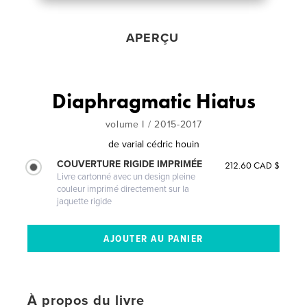
APERÇU
Diaphragmatic Hiatus
volume I / 2015-2017
de
varial cédric houin
COUVERTURE RIGIDE IMPRIMÉE
212.60 CAD $
Livre cartonné avec un design pleine
couleur imprimé directement sur la
jaquette rigide
À propos du livre