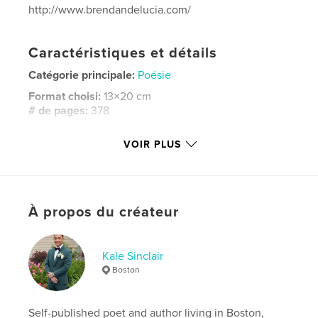
http://www.brendandelucia.com/
Caractéristiques et détails
Catégorie principale:
Poésie
Format choisi:
13×20 cm
# de pages:
378
Date de publication:
janv 04, 2018
VOIR PLUS
Langue
English
Mots-clés
,
,
,
,
Poetry
Literature
Writing
Inspiration
À propos du créateur
Creativity
Kale Sinclair
Boston
Self-published poet and author living in Boston,