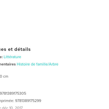
es et détails
e:
Littérature
mentaires
Histoire de famille/Arbre
20 cm
 9781389175305
imprimée: 9781389175299
:
déc 10, 2017