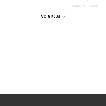
Langue
French
Mots-clés
VOIR PLUS
,
famille
enfant