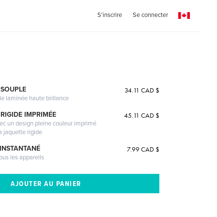
S'inscrire
Se connecter
 SOUPLE
34.11 CAD $
le laminée haute brillance
RIGIDE IMPRIMÉE
45.11 CAD $
vec un design pleine couleur imprimé
a jaquette rigide
 INSTANTANÉ
7.99 CAD $
ous les appareils