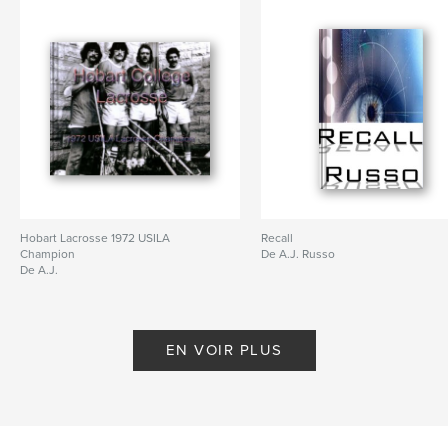
Hobart Lacrosse 1972 USILA
Recall
Champion
De A.J. Russo
De A.J.
EN VOIR PLUS