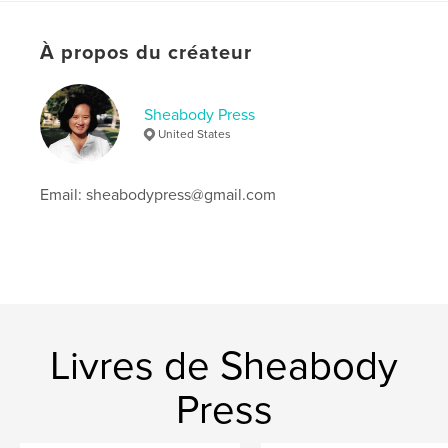
Langue
English
Mots-clés
À propos du créateur
,
,
London
Vietnamese refugee
Asian American
Sheabody Press
United States
Email: sheabodypress@gmail.com
Livres de Sheabody
Press