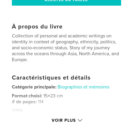
À propos du livre
Collection of personal and academic writings on
identity in context of geography, ethnicity, politics,
and socio-economic status. Story of my journey
across the oceans through Asia, North America, and
Europe.
Caractéristiques et détails
Catégorie principale:
Biographies et mémoires
Format choisi:
15×23 cm
# de pages:
114
ISBN
Couverture souple: 9781389510069
VOIR PLUS
Date de publication:
oct 14, 2017