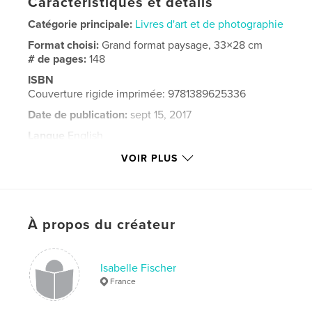
Caractéristiques et détails
Catégorie principale:
Livres d'art et de photographie
Format choisi:
Grand format paysage, 33×28 cm
# de pages:
148
ISBN
Couverture rigide imprimée: 9781389625336
Date de publication:
sept 15, 2017
Langue
English
Mots-clés
VOIR PLUS
,
thailande;bangkok;monk;moine;temple
buddha;boudha
À propos du créateur
Isabelle Fischer
France