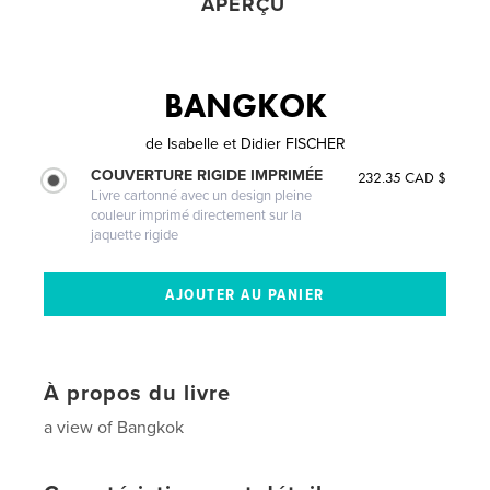
APERÇU
BANGKOK
de
Isabelle et Didier FISCHER
COUVERTURE RIGIDE IMPRIMÉE
232.35 CAD $
Livre cartonné avec un design pleine
couleur imprimé directement sur la
jaquette rigide
À propos du livre
a view of Bangkok