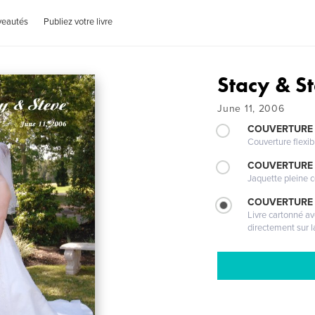
veautés
Publiez votre livre
Stacy & S
June 11, 2006
COUVERTURE
Couverture flexib
COUVERTURE 
Jaquette pleine c
COUVERTURE 
Livre cartonné a
directement sur l