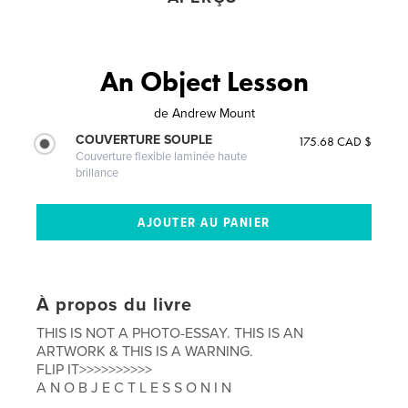
An Object Lesson
de
Andrew Mount
COUVERTURE SOUPLE
175.68 CAD $
Couverture flexible laminée haute
brillance
À propos du livre
THIS IS NOT A PHOTO-ESSAY. THIS IS AN
ARTWORK & THIS IS A WARNING.
FLIP IT>>>>>>>>>>
A N O B J E C T L E S S O N I N