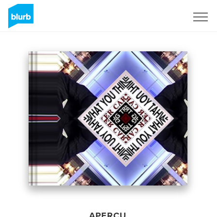
S'inscrire
APERÇU